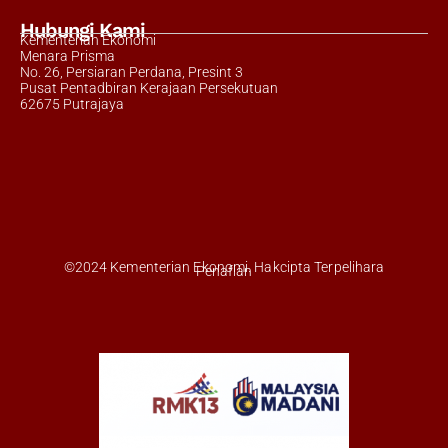
Hubungi Kami
Kementerian Ekonomi
Menara Prisma
No. 26, Persiaran Perdana, Presint 3
Pusat Pentadbiran Kerajaan Persekutuan
62675 Putrajaya
©2024 Kementerian Ekonomi. Hakcipta Terpelihara
Penafian