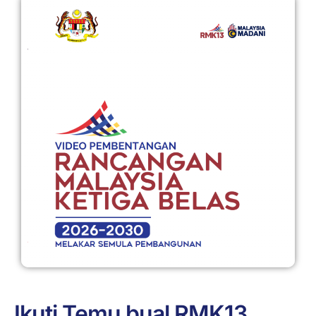
Ikuti Temu bual RMK13